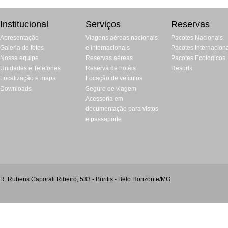
Institucional
Serviços
Reservas
Apresentação
Viagens aéreas nacionais
Pacotes Nacionais
Galeria de fotos
e internacionais
Pacotes Internacion
Nossa equipe
Reservas aéreas
Pacotes Ecologicos
Unidades e Telefones
Reserva de hotéis
Resorts
Localização e mapa
Locação de veículos
Downloads
Seguro de viagem
Acessoria em
documentação para vistos
e passaporte
R. Rubens Caporali Ribeiro, 533 - Buritis - Belo Horizonte/MG