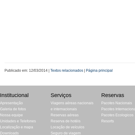
Publicado em: 12/03/2014 |
Textos relacionados
|
Página principal
Institucional
Serviços
Reservas
Apresentação
Viagens aéreas nacionais
Pacotes Nacionais
Galeria de fotos
e internacionais
Pacotes Internacion
Nossa equipe
Reservas aéreas
Pacotes Ecologicos
Unidades e Telefones
Reserva de hotéis
Resorts
Localização e mapa
Locação de veículos
Downloads
Seguro de viagem