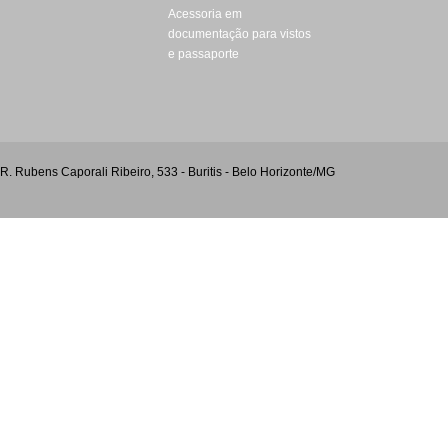
Acessoria em
documentação para vistos
e passaporte
R. Rubens Caporali Ribeiro, 533 - Buritis - Belo Horizonte/MG