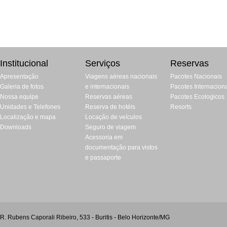
Institucional
Serviços
Reservas
Apresentação
Viagens aéreas nacionais
Pacotes Nacionais
Galeria de fotos
e internacionais
Pacotes Internacion
Nossa equipe
Reservas aéreas
Pacotes Ecologicos
Unidades e Telefones
Reserva de hotéis
Resorts
Localização e mapa
Locação de veículos
Downloads
Seguro de viagem
Acessoria em
documentação para vistos
e passaporte
R. Rubens Caporali Ribeiro, 533 - Buritis - Belo Horizonte/MG