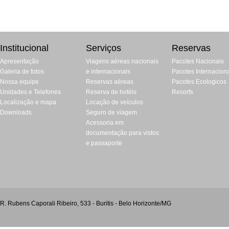
Institucional
Serviços
Reservas
Apresentação
Viagens aéreas nacionais
Pacotes Nacionais
Galeria de fotos
e internacionais
Pacotes Internacion
Nossa equipe
Reservas aéreas
Pacotes Ecologicos
Unidades e Telefones
Reserva de hotéis
Resorts
Localização e mapa
Locação de veículos
Downloads
Seguro de viagem
Acessoria em
documentação para vistos
e passaporte
R. Rubens Caporali Ribeiro, 533 - Buritis - Belo Horizonte/MG