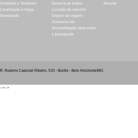
Unidades e Telefones
Reserva de hotéis
Resorts
Localização e mapa
Locação de veículos
Downloads
Seguro de viagem
Acessoria em
documentação para vistos
e passaporte
R. Rubens Caporali Ribeiro, 533 - Buritis - Belo Horizonte/MG
-->-->