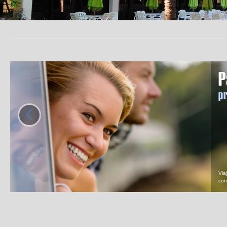
P
pr
‹
Via
con