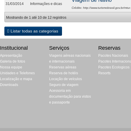
Viagem de Navio
31/03/2014
Informações e dicas
Crédito: http://www.turismobrasil.gov.br/mtur
Mostrando de 1 até 10 de 12 registros
Listar todas as categorias
Institucional
Serviços
Reservas
Apresentação
Viagens aéreas nacionais
Pacotes Nacionais
Galeria de fotos
e internacionais
Pacotes Internacion
Nossa equipe
Reservas aéreas
Pacotes Ecologicos
Unidades e Telefones
Reserva de hotéis
Resorts
Localização e mapa
Locação de veículos
Downloads
Seguro de viagem
Acessoria em
documentação para vistos
e passaporte