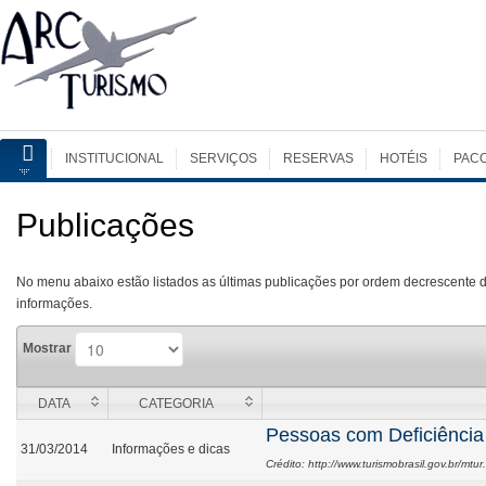
INSTITUCIONAL
SERVIÇOS
RESERVAS
HOTÉIS
PAC
Publicações
No menu abaixo estão listados as últimas publicações por ordem decrescente d
informações.
Mostrar
DATA
CATEGORIA
Pessoas com Deficiência
31/03/2014
Informações e dicas
Crédito: http://www.turismobrasil.gov.br/mtur.